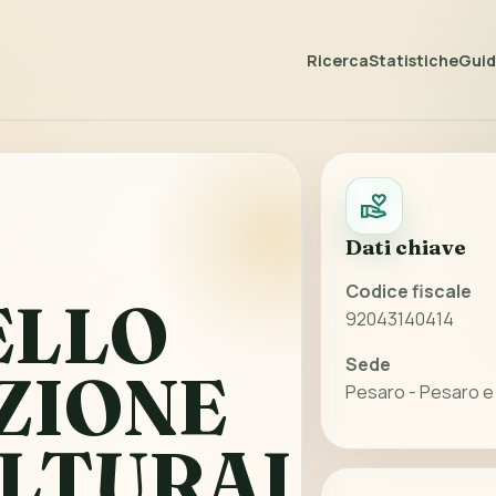
Ricerca
Statistiche
Guida
Dati chiave
Codice fiscale
ELLO
92043140414
Sede
ZIONE
Pesaro - Pesaro e
LTURALE