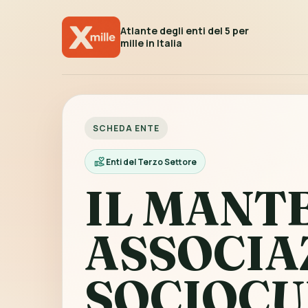
Atlante degli enti del 5 per
mille in Italia
SCHEDA ENTE
Enti del Terzo Settore
IL MANT
ASSOCIA
SOCIOCU