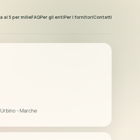
 al 5 per mille
FAQ
Per gli enti
Per i fornitori
Contatti
 Urbino - Marche