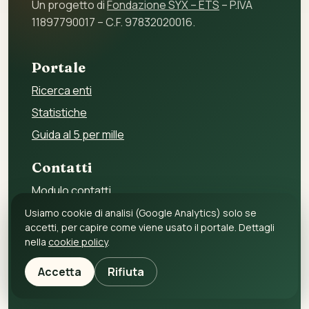
Un progetto di
Fondazione SYX – ETS
– P.IVA
11897790017 – C.F. 97832020016.
Portale
Ricerca enti
Statistiche
Guida al 5 per mille
Contatti
Modulo contatti
Per gli enti
Usiamo cookie di analisi (Google Analytics) solo se
accetti, per capire come viene usato il portale. Dettagli
Per i fornitori
nella
cookie policy
.
Privacy policy
Accetta
Rifiuta
Cookie policy