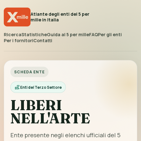
Atlante degli enti del 5 per
mille in Italia
Ricerca
Statistiche
Guida al 5 per mille
FAQ
Per gli enti
Per i fornitori
Contatti
SCHEDA ENTE
Enti del Terzo Settore
LIBERI
NELL'ARTE
Ente presente negli elenchi ufficiali del 5