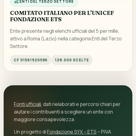
ENTI DEL TERZO SETTORE
COMITATO ITALIANO PER L'UNICEF
FONDAZIONE ETS
Ente presente negli elenchi ufficiali del 5 per mille,
attivo a Roma (Lazio) nella categoria Enti del Terzo
Settore.
CF 01561920586
128.000 SCELTE
Fonti ufficiali
, dati rielaborati e percorsi chiari per
aiutare i contribuenti a scegliere un ente con
maggiore consapevolezza.
Un progetto di
Fondazione SYX – ETS
– P.IVA