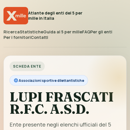
Atlante degli enti del 5 per
mille in Italia
Ricerca
Statistiche
Guida al 5 per mille
FAQ
Per gli enti
Per i fornitori
Contatti
SCHEDA ENTE
Associazioni sportive dilettantistiche
LUPI FRASCATI
R.F.C. A.S.D.
Ente presente negli elenchi ufficiali del 5