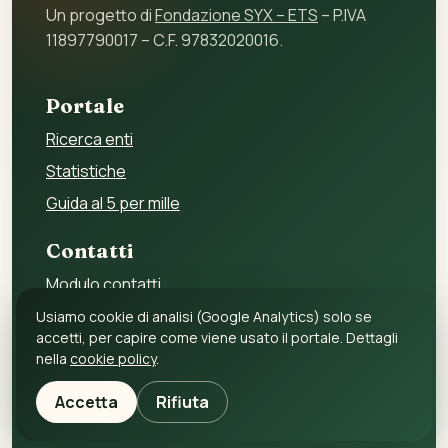
Un progetto di
Fondazione SYX – ETS
– P.IVA
11897790017 – C.F. 97832020016.
Portale
Ricerca enti
Statistiche
Guida al 5 per mille
Contatti
Modulo contatti
Per gli enti
Usiamo cookie di analisi (Google Analytics) solo se
accetti, per capire come viene usato il portale. Dettagli
Per i fornitori
nella
cookie policy
.
Privacy policy
Accetta
Rifiuta
Cookie policy