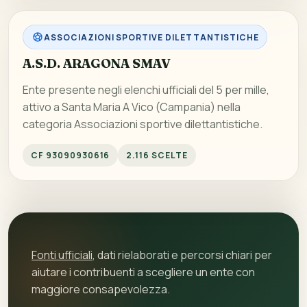
ASSOCIAZIONI SPORTIVE DILETTANTISTICHE
A.S.D. ARAGONA SMAV
Ente presente negli elenchi ufficiali del 5 per mille,
attivo a Santa Maria A Vico (Campania) nella
categoria Associazioni sportive dilettantistiche.
CF 93090930616
2.116 SCELTE
Fonti ufficiali
, dati rielaborati e percorsi chiari per
aiutare i contribuenti a scegliere un ente con
maggiore consapevolezza.