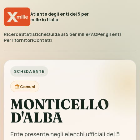
Atlante degli enti del 5 per
mille in Italia
Ricerca
Statistiche
Guida al 5 per mille
FAQ
Per gli enti
Per i fornitori
Contatti
SCHEDA ENTE
Comuni
MONTICELLO
D'ALBA
Ente presente negli elenchi ufficiali del 5