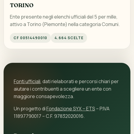
TORINO
Ente presente negli elenchi ufficiali del 5 per mille,
attivo a Torino (Piemonte) nella categoria Comuni.
CF 00514490010
4.664 SCELTE
Fonti ufficiali
, dati rielaborati e percorsi chiari per
aiutare i contribuenti a scegliere un ente con
maggiore consapevolezza.
Un progetto di
Fondazione SYX – ETS
– P.IVA
11897790017 – C.F. 97832020016.