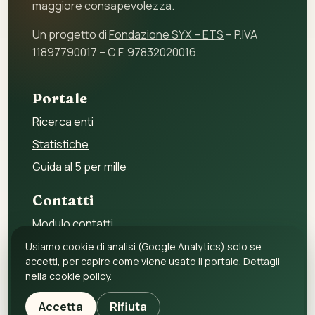
maggiore consapevolezza.
Un progetto di
Fondazione SYX – ETS
– P.IVA
11897790017 – C.F. 97832020016.
Portale
Ricerca enti
Statistiche
Guida al 5 per mille
Contatti
Modulo contatti
Per gli enti
Usiamo cookie di analisi (Google Analytics) solo se
accetti, per capire come viene usato il portale. Dettagli
Per i fornitori
nella
cookie policy
.
Privacy policy
Accetta
Rifiuta
Cookie policy