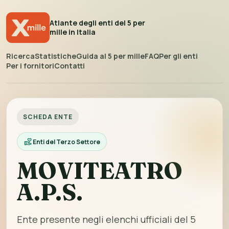
Atlante degli enti del 5 per
mille in Italia
Ricerca
Statistiche
Guida al 5 per mille
FAQ
Per gli enti
Per i fornitori
Contatti
SCHEDA ENTE
Enti del Terzo Settore
MOVITEATRO
A.P.S.
Ente presente negli elenchi ufficiali del 5