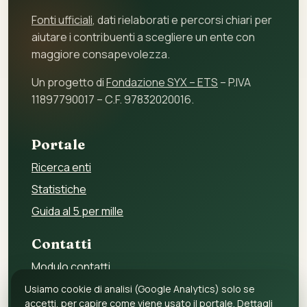
Fonti ufficiali
, dati rielaborati e percorsi chiari per
aiutare i contribuenti a scegliere un ente con
maggiore consapevolezza.
Un progetto di
Fondazione SYX – ETS
– P.IVA
11897790017 – C.F. 97832020016.
Portale
Ricerca enti
Statistiche
Guida al 5 per mille
Contatti
Modulo contatti
Per gli enti
Usiamo cookie di analisi (Google Analytics) solo se
accetti, per capire come viene usato il portale. Dettagli