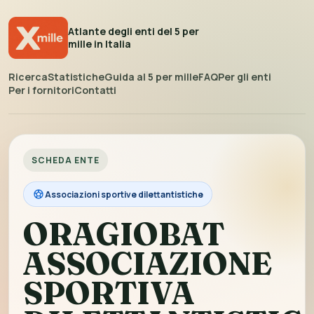
Atlante degli enti del 5 per
mille in Italia
Ricerca
Statistiche
Guida al 5 per mille
FAQ
Per gli enti
Per i fornitori
Contatti
SCHEDA ENTE
Associazioni sportive dilettantistiche
ORAGIOBAT
ASSOCIAZIONE
SPORTIVA