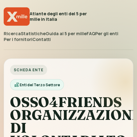
Atlante degli enti del 5 per
mille in Italia
Ricerca
Statistiche
Guida al 5 per mille
FAQ
Per gli enti
Per i fornitori
Contatti
SCHEDA ENTE
Enti del Terzo Settore
OSSO4FRIENDS
ORGANIZZAZION
DI