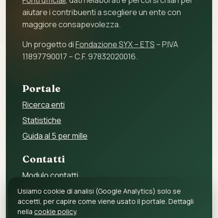
Fonti ufficiali
, dati rielaborati e percorsi chiari per
aiutare i contribuenti a scegliere un ente con
maggiore consapevolezza.
Un progetto di
Fondazione SYX – ETS
– P.IVA
11897790017 – C.F. 97832020016.
Portale
Ricerca enti
Statistiche
Guida al 5 per mille
Contatti
Modulo contatti
Per gli enti
Usiamo cookie di analisi (Google Analytics) solo se
accetti, per capire come viene usato il portale. Dettagli
Per i fornitori
nella
cookie policy
.