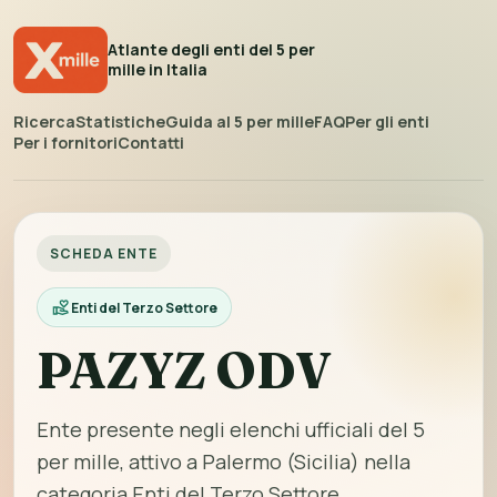
Atlante degli enti del 5 per
mille in Italia
Ricerca
Statistiche
Guida al 5 per mille
FAQ
Per gli enti
Per i fornitori
Contatti
SCHEDA ENTE
Enti del Terzo Settore
PAZYZ ODV
Ente presente negli elenchi ufficiali del 5
per mille, attivo a Palermo (Sicilia) nella
categoria Enti del Terzo Settore.