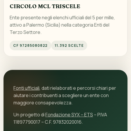
CIRCOLO MCL TRISCELE
Ente presente negli elenchi ufficiali del 5 per mille,
attivo a Palermo (Sicilia) nella categoria Enti del
Terzo Settore.
CF 97285080822
11.392 SCELTE
Fonti ufficiali
, dati rielaborati e percorsi chiari per
aiutare i contribuenti a scegliere un ente con
maggiore consapevolezza.
Un progetto di
Fondazione SYX – ETS
– P.IVA
11897790017 – C.F. 97832020016.