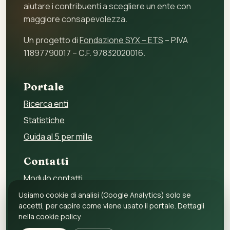
aiutare i contribuenti a scegliere un ente con
maggiore consapevolezza.
Un progetto di
Fondazione SYX – ETS
– P.IVA
11897790017 – C.F. 97832020016.
Portale
Ricerca enti
Statistiche
Guida al 5 per mille
Contatti
Modulo contatti
Per gli enti
Usiamo cookie di analisi (Google Analytics) solo se
accetti, per capire come viene usato il portale. Dettagli
Per i fornitori
nella
cookie policy
.
Privacy policy