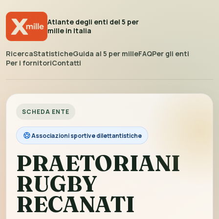
Atlante degli enti del 5 per
mille in Italia
Ricerca
Statistiche
Guida al 5 per mille
FAQ
Per gli enti
Per i fornitori
Contatti
SCHEDA ENTE
Associazioni sportive dilettantistiche
PRAETORIANI
RUGBY
RECANATI