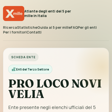
Atlante degli enti del 5 per
mille in Italia
Ricerca
Statistiche
Guida al 5 per mille
FAQ
Per gli enti
Per i fornitori
Contatti
SCHEDA ENTE
Enti del Terzo Settore
PRO LOCO NOVI
VELIA
Ente presente negli elenchi ufficiali del 5