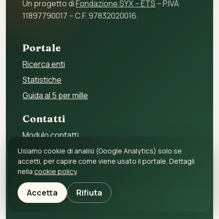
Un progetto di
Fondazione SYX – ETS
– P.IVA
11897790017 – C.F. 97832020016.
Portale
Ricerca enti
Statistiche
Guida al 5 per mille
Contatti
Modulo contatti
Per gli enti
Usiamo cookie di analisi (Google Analytics) solo se
accetti, per capire come viene usato il portale. Dettagli
Per i fornitori
nella
cookie policy
.
Privacy policy
Accetta
Rifiuta
Cookie policy