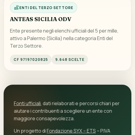
ENTI DEL TERZO SETTORE
ANTEAS SICILIA ODV
Ente presente negli elenchi ufficiali del 5 per mille,
attivo a Palermo (Sicilia) nella categoria Enti del
Terzo Settore.
CF 97197020825
9.648 SCELTE
Fonti ufficiali
, dati rielaborati e percorsi chiari per
aiutare i contribuenti a scegliere un ente con
maggiore consapevolezza.
Un progetto di
Fondazione SYX – ETS
– P.IVA