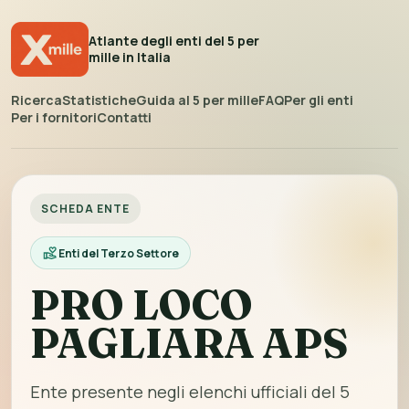
Atlante degli enti del 5 per
mille in Italia
Ricerca
Statistiche
Guida al 5 per mille
FAQ
Per gli enti
Per i fornitori
Contatti
SCHEDA ENTE
Enti del Terzo Settore
PRO LOCO
PAGLIARA APS
Ente presente negli elenchi ufficiali del 5