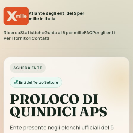
Atlante degli enti del 5 per
mille in Italia
Ricerca
Statistiche
Guida al 5 per mille
FAQ
Per gli enti
Per i fornitori
Contatti
SCHEDA ENTE
Enti del Terzo Settore
PROLOCO DI
QUINDICI APS
Ente presente negli elenchi ufficiali del 5