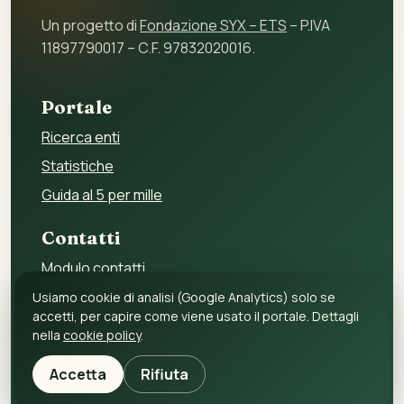
Un progetto di
Fondazione SYX – ETS
– P.IVA
11897790017 – C.F. 97832020016.
Portale
Ricerca enti
Statistiche
Guida al 5 per mille
Contatti
Modulo contatti
Per gli enti
Usiamo cookie di analisi (Google Analytics) solo se
accetti, per capire come viene usato il portale. Dettagli
Per i fornitori
nella
cookie policy
.
Privacy policy
Accetta
Rifiuta
Cookie policy