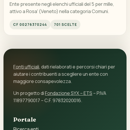
Ente presente negli elenchi ufficiali del 5 per mille,
attivo a Rosa' (Veneto) nella categoria Comuni.
CF 00276370244
701 SCELTE
Fonti ufficiali
, dati rielaborati e percorsi chiari per
aiutare i contribuenti a scegliere un ente con
maggiore consapevolezza.
Un progetto di
Fondazione SYX – ETS
– P.IVA
11897790017 – C.F. 97832020016.
Portale
Ricerca enti