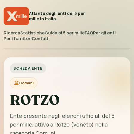
Atlante degli enti del 5 per
mille in Italia
Ricerca
Statistiche
Guida al 5 per mille
FAQ
Per gli enti
Per i fornitori
Contatti
SCHEDA ENTE
Comuni
ROTZO
Ente presente negli elenchi ufficiali del 5
per mille, attivo a Rotzo (Veneto) nella
categoria Comuni.