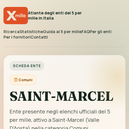
Atlante degli enti del 5 per
mille in Italia
Ricerca
Statistiche
Guida al 5 per mille
FAQ
Per gli enti
Per i fornitori
Contatti
SCHEDA ENTE
Comuni
SAINT-MARCEL
Ente presente negli elenchi ufficiali del 5
per mille, attivo a Saint-Marcel (Valle
D'Aosta) nella categoria Comuni.