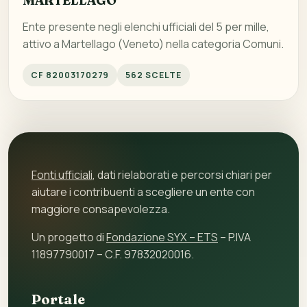
MARTELLAGO
Ente presente negli elenchi ufficiali del 5 per mille,
attivo a Martellago (Veneto) nella categoria Comuni.
CF 82003170279
562 SCELTE
Fonti ufficiali
, dati rielaborati e percorsi chiari per
aiutare i contribuenti a scegliere un ente con
maggiore consapevolezza.
Un progetto di
Fondazione SYX – ETS
– P.IVA
11897790017 – C.F. 97832020016.
Portale