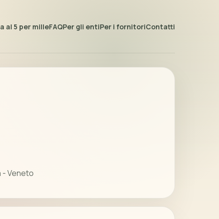
 al 5 per mille
FAQ
Per gli enti
Per i fornitori
Contatti
a - Veneto