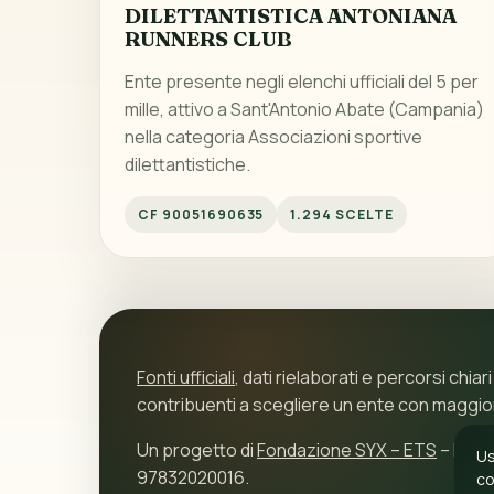
DILETTANTISTICA ANTONIANA
RUNNERS CLUB
Ente presente negli elenchi ufficiali del 5 per
mille, attivo a Sant'Antonio Abate (Campania)
nella categoria Associazioni sportive
dilettantistiche.
CF 90051690635
1.294 SCELTE
Fonti ufficiali
, dati rielaborati e percorsi chiari
contribuenti a scegliere un ente con maggi
Un progetto di
Fondazione SYX – ETS
– P.IVA
Us
97832020016.
co