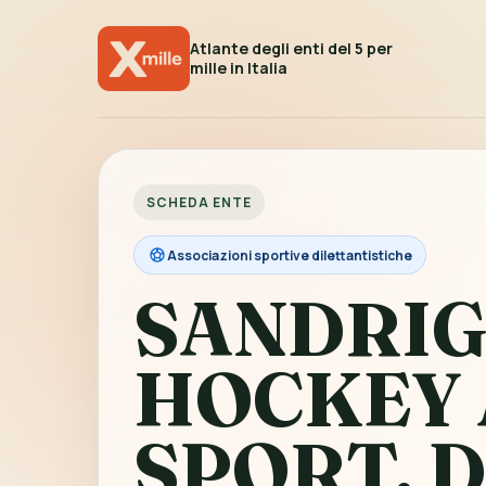
Atlante degli enti del 5 per
mille in Italia
SCHEDA ENTE
Associazioni sportive dilettantistiche
SANDRI
HOCKEY 
SPORT. D