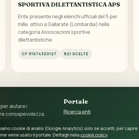
SPORTIVA DILETTANTISTICA APS
Ente presente negli elenchi ufficiali del 5 per
mille, attivo a Gallarate (Lombardia) nella
categoria Associazioni sportive
dilettantistiche.
CF 91074320127
821 SCELTE
Portale
 per aiutare i
Ricerca enti
ore consapevolezza.
Statistiche
 11897790017 – C.F.
iamo cookie di analisi (Google Analytics) solo se accetti, per capire
Guida al 5 per mille
me viene usato il portale. Dettagli nella
cookie policy
.