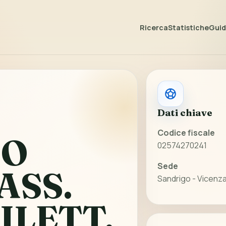
Ricerca
Statistiche
Guida
Dati chiave
Codice fiscale
GO
02574270241
Sede
ASS.
Sandrigo - Vicenz
ILETT.