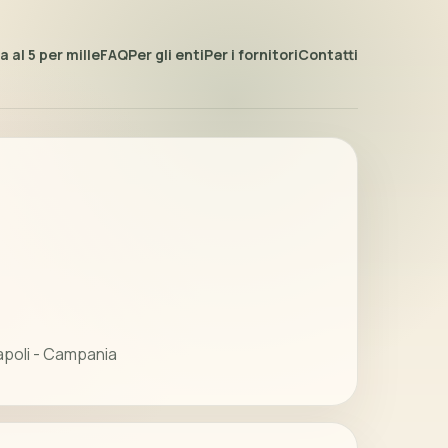
 al 5 per mille
FAQ
Per gli enti
Per i fornitori
Contatti
apoli - Campania