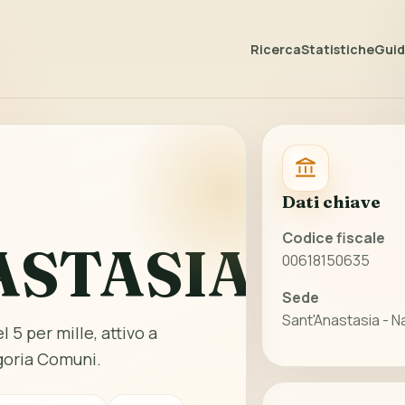
Ricerca
Statistiche
Guida
Dati chiave
Codice fiscale
ASTASIA
00618150635
Sede
Sant'Anastasia - N
 5 per mille, attivo a
goria Comuni.