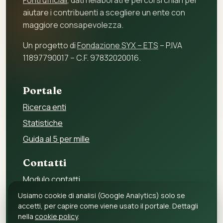
Fonti ufficiali
, dati rielaborati e percorsi chiari per
aiutare i contribuenti a scegliere un ente con
maggiore consapevolezza.
Un progetto di
Fondazione SYX – ETS
– P.IVA
11897790017 – C.F. 97832020016.
Portale
Ricerca enti
Statistiche
Guida al 5 per mille
Contatti
Modulo contatti
Per gli enti
Usiamo cookie di analisi (Google Analytics) solo se
accetti, per capire come viene usato il portale. Dettagli
Per i fornitori
nella
cookie policy
.