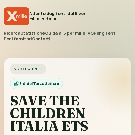
Atlante degli enti del 5 per
mille in Italia
Ricerca
Statistiche
Guida al 5 per mille
FAQ
Per gli enti
Per i fornitori
Contatti
SCHEDA ENTE
Enti del Terzo Settore
SAVE THE
CHILDREN
ITALIA ETS