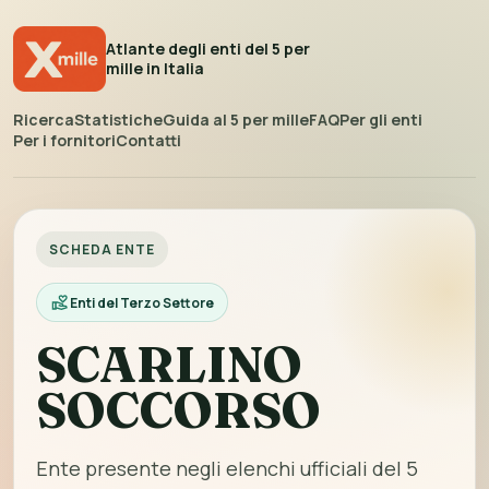
Atlante degli enti del 5 per
mille in Italia
Ricerca
Statistiche
Guida al 5 per mille
FAQ
Per gli enti
Per i fornitori
Contatti
SCHEDA ENTE
Enti del Terzo Settore
SCARLINO
SOCCORSO
Ente presente negli elenchi ufficiali del 5