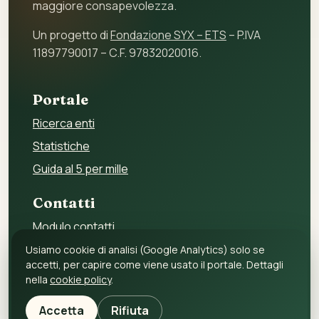
maggiore consapevolezza.
Un progetto di
Fondazione SYX – ETS
– P.IVA
11897790017 – C.F. 97832020016.
Portale
Ricerca enti
Statistiche
Guida al 5 per mille
Contatti
Modulo contatti
Per gli enti
Usiamo cookie di analisi (Google Analytics) solo se
accetti, per capire come viene usato il portale. Dettagli
Per i fornitori
nella
cookie policy
.
Privacy policy
Accetta
Rifiuta
Cookie policy