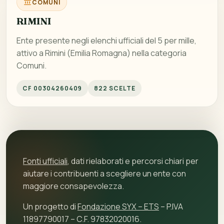
COMUNI
RIMINI
Ente presente negli elenchi ufficiali del 5 per mille,
attivo a Rimini (Emilia Romagna) nella categoria
Comuni.
CF 00304260409
822 SCELTE
Fonti ufficiali
, dati rielaborati e percorsi chiari per
aiutare i contribuenti a scegliere un ente con
maggiore consapevolezza.
Un progetto di
Fondazione SYX – ETS
– P.IVA
11897790017 – C.F. 97832020016.