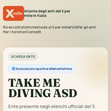
Atlante degli enti del 5 per
mille in Italia
Ricerca
Statistiche
Guida al 5 per mille
FAQ
Per gli enti
Per i fornitori
Contatti
SCHEDA ENTE
Associazioni sportive dilettantistiche
TAKE ME
DIVING ASD
Ente presente negli elenchi ufficiali del 5