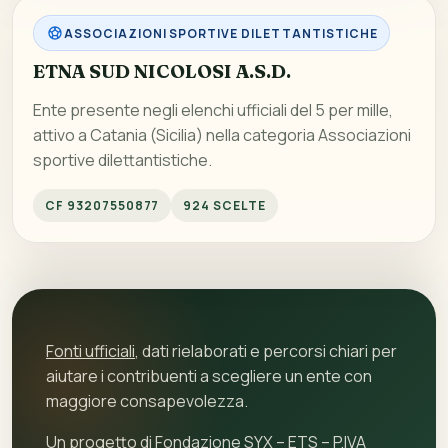
ASSOCIAZIONI SPORTIVE DILETTANTISTICHE
ETNA SUD NICOLOSI A.S.D.
Ente presente negli elenchi ufficiali del 5 per mille,
attivo a Catania (Sicilia) nella categoria Associazioni
sportive dilettantistiche.
CF 93207550877
924 SCELTE
Fonti ufficiali
, dati rielaborati e percorsi chiari per
aiutare i contribuenti a scegliere un ente con
maggiore consapevolezza.
Un progetto di
Fondazione SYX – ETS
– P.IVA