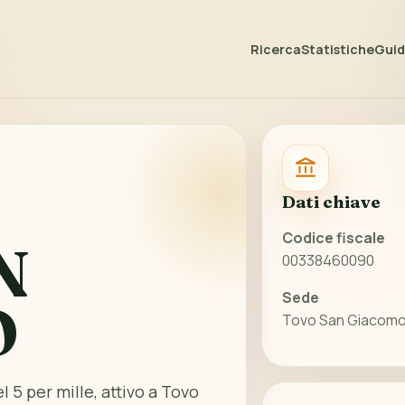
Ricerca
Statistiche
Guida
Dati chiave
Codice fiscale
N
00338460090
Sede
O
Tovo San Giacomo 
l 5 per mille, attivo a Tovo