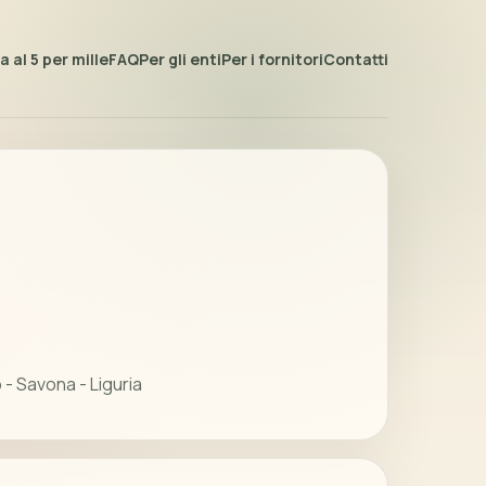
 al 5 per mille
FAQ
Per gli enti
Per i fornitori
Contatti
- Savona - Liguria