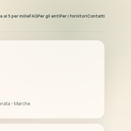
 al 5 per mille
FAQ
Per gli enti
Per i fornitori
Contatti
erata - Marche