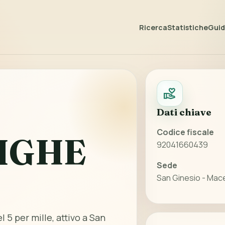
Ricerca
Statistiche
Guida
Dati chiave
Codice fiscale
RIGHE
92041660439
Sede
San Ginesio - Mac
l 5 per mille, attivo a San