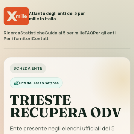
Atlante degli enti del 5 per
mille in Italia
Ricerca
Statistiche
Guida al 5 per mille
FAQ
Per gli enti
Per i fornitori
Contatti
SCHEDA ENTE
Enti del Terzo Settore
TRIESTE
RECUPERA ODV
Ente presente negli elenchi ufficiali del 5