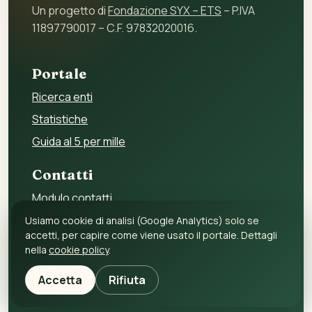
Un progetto di
Fondazione SYX – ETS
– P.IVA
11897790017 – C.F. 97832020016.
Portale
Ricerca enti
Statistiche
Guida al 5 per mille
Contatti
Modulo contatti
Per gli enti
Usiamo cookie di analisi (Google Analytics) solo se
accetti, per capire come viene usato il portale. Dettagli
Per i fornitori
nella
cookie policy
.
Privacy policy
Accetta
Rifiuta
Cookie policy