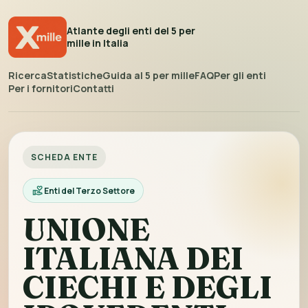
Atlante degli enti del 5 per
mille in Italia
Ricerca
Statistiche
Guida al 5 per mille
FAQ
Per gli enti
Per i fornitori
Contatti
SCHEDA ENTE
Enti del Terzo Settore
UNIONE
ITALIANA DEI
CIECHI E DEGLI