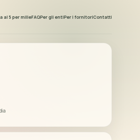
 al 5 per mille
FAQ
Per gli enti
Per i fornitori
Contatti
dia