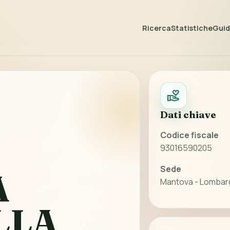
Ricerca
Statistiche
Guida
Dati chiave
Codice fiscale
93016590205
Sede
A
Mantova - Lombar
LLA