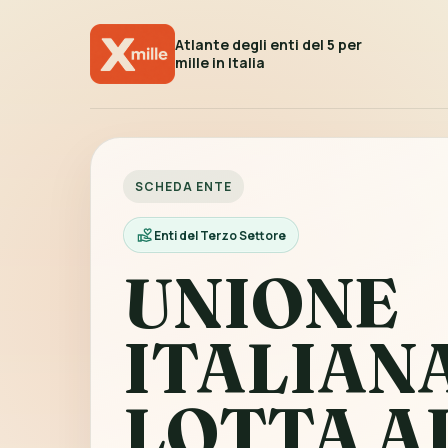
Atlante degli enti del 5 per
mille in Italia
SCHEDA ENTE
Enti del Terzo Settore
UNIONE
ITALIAN
LOTTA A