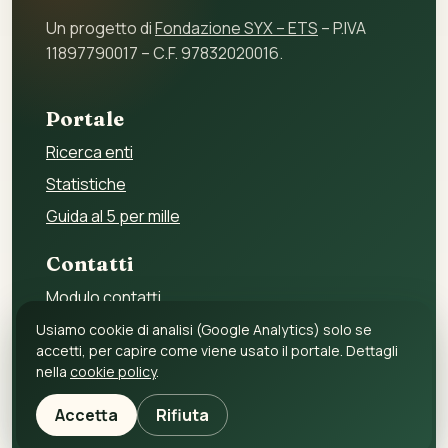
Un progetto di
Fondazione SYX – ETS
– P.IVA
11897790017 – C.F. 97832020016.
Portale
Ricerca enti
Statistiche
Guida al 5 per mille
Contatti
Modulo contatti
Per gli enti
Usiamo cookie di analisi (Google Analytics) solo se
accetti, per capire come viene usato il portale. Dettagli
Per i fornitori
nella
cookie policy
.
Privacy policy
Accetta
Rifiuta
Cookie policy