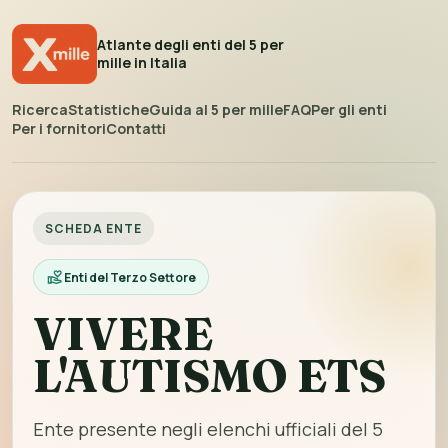
Atlante degli enti del 5 per
mille in Italia
Ricerca
Statistiche
Guida al 5 per mille
FAQ
Per gli enti
Per i fornitori
Contatti
SCHEDA ENTE
Enti del Terzo Settore
VIVERE
L'AUTISMO ETS
Ente presente negli elenchi ufficiali del 5