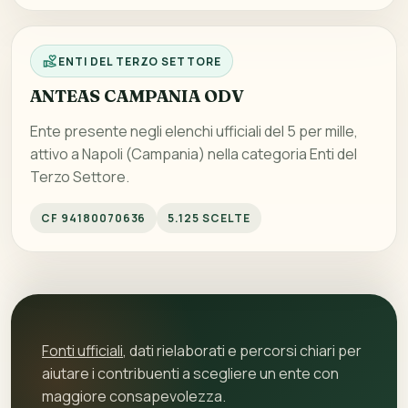
ENTI DEL TERZO SETTORE
ANTEAS CAMPANIA ODV
Ente presente negli elenchi ufficiali del 5 per mille,
attivo a Napoli (Campania) nella categoria Enti del
Terzo Settore.
CF 94180070636
5.125 SCELTE
Fonti ufficiali
, dati rielaborati e percorsi chiari per
aiutare i contribuenti a scegliere un ente con
maggiore consapevolezza.