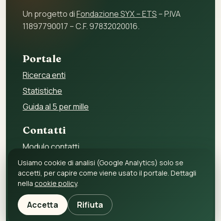
Un progetto di
Fondazione SYX – ETS
– P.IVA
11897790017 – C.F. 97832020016.
Portale
Ricerca enti
Statistiche
Guida al 5 per mille
Contatti
Modulo contatti
Per gli enti
Usiamo cookie di analisi (Google Analytics) solo se
accetti, per capire come viene usato il portale. Dettagli
Per i fornitori
nella
cookie policy
.
Privacy policy
Accetta
Rifiuta
Cookie policy