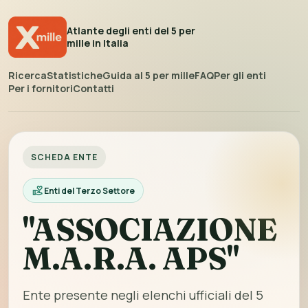
Atlante degli enti del 5 per
mille in Italia
Ricerca
Statistiche
Guida al 5 per mille
FAQ
Per gli enti
Per i fornitori
Contatti
SCHEDA ENTE
Enti del Terzo Settore
"ASSOCIAZIONE
M.A.R.A. APS"
Ente presente negli elenchi ufficiali del 5