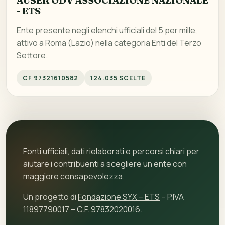
AUSER ODV ASSOCIAZIONE NAZIONALE
- ETS
Ente presente negli elenchi ufficiali del 5 per mille,
attivo a Roma (Lazio) nella categoria Enti del Terzo
Settore.
CF 97321610582
124.035 SCELTE
Fonti ufficiali
, dati rielaborati e percorsi chiari per
aiutare i contribuenti a scegliere un ente con
maggiore consapevolezza.
Un progetto di
Fondazione SYX – ETS
– P.IVA
11897790017 – C.F. 97832020016.