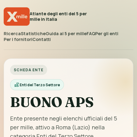
Atlante degli enti del 5 per
mille in Italia
Ricerca
Statistiche
Guida al 5 per mille
FAQ
Per gli enti
Per i fornitori
Contatti
SCHEDA ENTE
Enti del Terzo Settore
BUONO APS
Ente presente negli elenchi ufficiali del 5
per mille, attivo a Roma (Lazio) nella
categoria Enti del Terzo Settore.