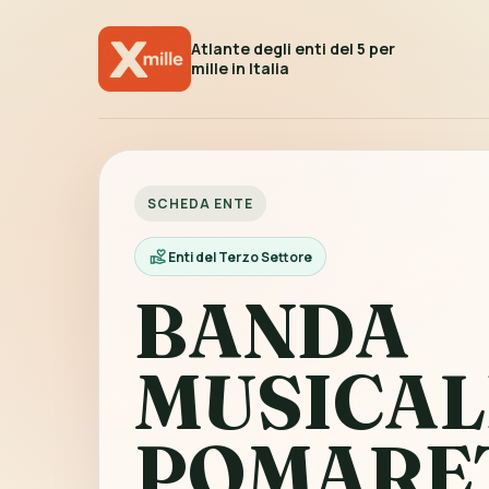
Atlante degli enti del 5 per
mille in Italia
SCHEDA ENTE
Enti del Terzo Settore
BANDA
MUSICAL
POMARE