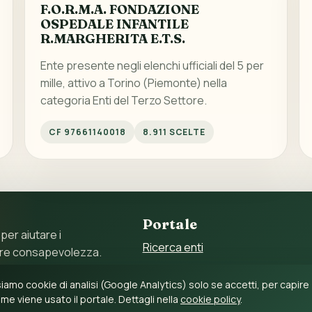
F.O.R.M.A. FONDAZIONE
OSPEDALE INFANTILE
R.MARGHERITA E.T.S.
Ente presente negli elenchi ufficiali del 5 per
mille, attivo a Torino (Piemonte) nella
categoria Enti del Terzo Settore.
CF 97661140018
8.911 SCELTE
Portale
 per aiutare i
Ricerca enti
ore consapevolezza.
Statistiche
 11897790017 – C.F.
iamo cookie di analisi (Google Analytics) solo se accetti, per capire
Guida al 5 per mille
me viene usato il portale. Dettagli nella
cookie policy
.