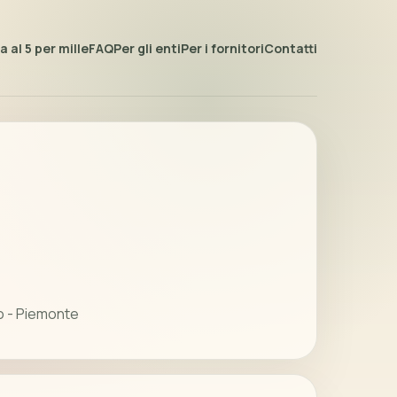
 al 5 per mille
FAQ
Per gli enti
Per i fornitori
Contatti
o - Piemonte