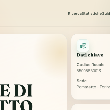
Ricerca
Statistiche
Guida
Dati chiave
Codice fiscale
85008650013
Sede
E DI
Pomaretto - Torin
TTO