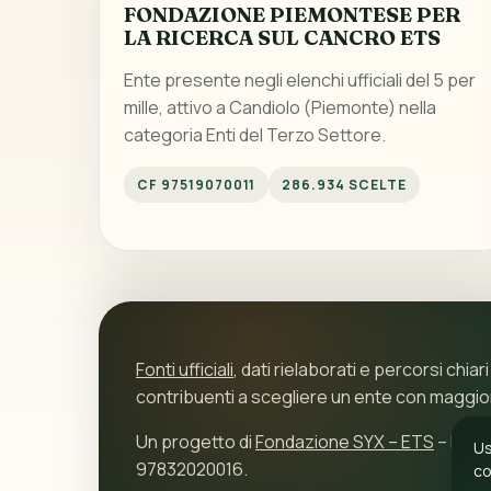
FONDAZIONE PIEMONTESE PER
LA RICERCA SUL CANCRO ETS
Ente presente negli elenchi ufficiali del 5 per
mille, attivo a Candiolo (Piemonte) nella
categoria Enti del Terzo Settore.
CF 97519070011
286.934 SCELTE
Fonti ufficiali
, dati rielaborati e percorsi chiari
contribuenti a scegliere un ente con maggi
Un progetto di
Fondazione SYX – ETS
– P.IVA
Us
97832020016.
co