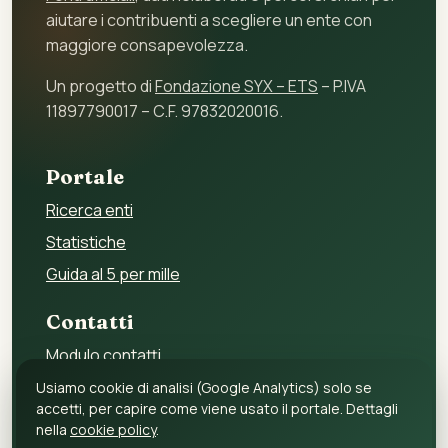
aiutare i contribuenti a scegliere un ente con
maggiore consapevolezza.
Un progetto di
Fondazione SYX – ETS
– P.IVA
11897790017 – C.F. 97832020016.
Portale
Ricerca enti
Statistiche
Guida al 5 per mille
Contatti
Modulo contatti
Per gli enti
Usiamo cookie di analisi (Google Analytics) solo se
accetti, per capire come viene usato il portale. Dettagli
Per i fornitori
nella
cookie policy
.