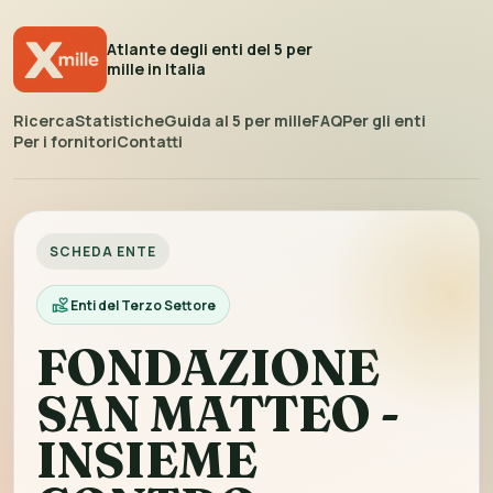
Atlante degli enti del 5 per
mille in Italia
Ricerca
Statistiche
Guida al 5 per mille
FAQ
Per gli enti
Per i fornitori
Contatti
SCHEDA ENTE
Enti del Terzo Settore
FONDAZIONE
SAN MATTEO -
INSIEME