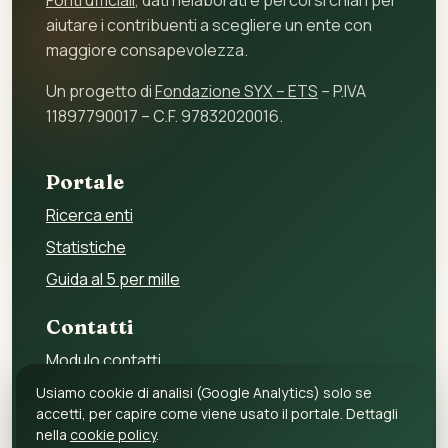
Fonti ufficiali
, dati rielaborati e percorsi chiari per
aiutare i contribuenti a scegliere un ente con
maggiore consapevolezza.
Un progetto di
Fondazione SYX – ETS
– P.IVA
11897790017 – C.F. 97832020016.
Portale
Ricerca enti
Statistiche
Guida al 5 per mille
Contatti
Modulo contatti
Per gli enti
Usiamo cookie di analisi (Google Analytics) solo se
accetti, per capire come viene usato il portale. Dettagli
Per i fornitori
nella
cookie policy
.