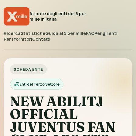
Atlante degli enti del 5 per
mille in Italia
Ricerca
Statistiche
Guida al 5 per mille
FAQ
Per gli enti
Per i fornitori
Contatti
SCHEDA ENTE
Enti del Terzo Settore
NEW ABILITJ
OFFICIAL
JUVENTUS FAN