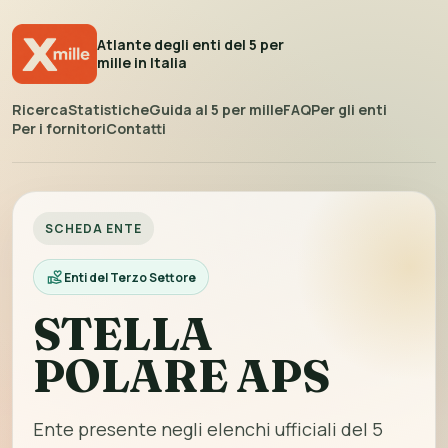
Atlante degli enti del 5 per
mille in Italia
Ricerca
Statistiche
Guida al 5 per mille
FAQ
Per gli enti
Per i fornitori
Contatti
SCHEDA ENTE
Enti del Terzo Settore
STELLA
POLARE APS
Ente presente negli elenchi ufficiali del 5