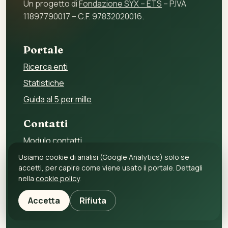
Un progetto di
Fondazione SYX – ETS
– P.IVA
11897790017 – C.F. 97832020016.
Portale
Ricerca enti
Statistiche
Guida al 5 per mille
Contatti
Modulo contatti
Per gli enti
Usiamo cookie di analisi (Google Analytics) solo se
accetti, per capire come viene usato il portale. Dettagli
Per i fornitori
nella
cookie policy
.
Privacy policy
Accetta
Rifiuta
Cookie policy